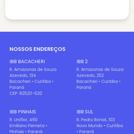
NOSSOS ENDEREÇOS
IBB BACACHERI
IBB 2
R. Amazonas de Souza
R. Amazonas de Souza
Azevedo, 134
Azevedo, 252
Bacacheri • Curitiba •
Bacacheri • Curitiba •
Paraná
Paraná
CEP: 82520-620
IBB PINHAIS
IBB SUL
R. Uniflor, 460
R. Pedro Bonat, 103
Emiliano Perneta •
Novo Mundo • Curitiba
Pinhais • Paraná
• Paraná