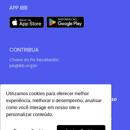
APP IBB
CONTRIBUA
Chave do Pix Recebedor:
pix@ibb.org.br
Início
|
Sobre
|
Ministérios
|
Vida IBB
|
Utilizamos cookies para oferecer melhor
Agenda
|
Contribua
|
Contato
|
Culto ao
experiência, melhorar o desempenho, analisar
vivo
como você interage em nosso site e
personalizar conteúdo.
© 2021 IBB. Todos os direitos reservados. Política de
Privacidade | Termos de Uso