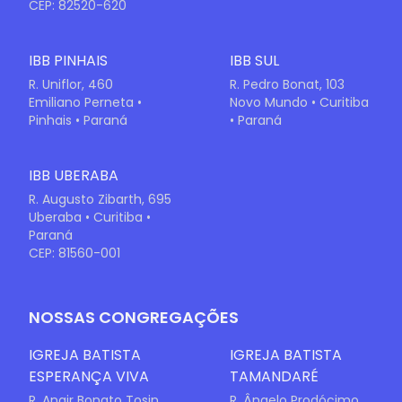
CEP: 82520-620
IBB PINHAIS
IBB SUL
R. Uniflor, 460
R. Pedro Bonat, 103
Emiliano Perneta •
Novo Mundo • Curitiba
Pinhais • Paraná
• Paraná
IBB UBERABA
R. Augusto Zibarth, 695
Uberaba • Curitiba •
Paraná
CEP: 81560-001
NOSSAS CONGREGAÇÕES
IGREJA BATISTA
IGREJA BATISTA
ESPERANÇA VIVA
TAMANDARÉ
R. Anair Bonato Tosin,
R. Ângelo Prodócimo,