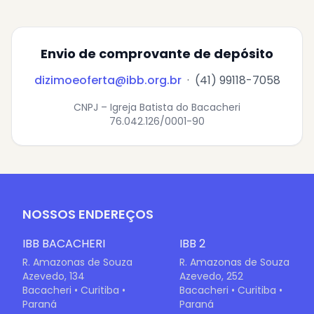
Envio de comprovante de depósito
dizimoeoferta@ibb.org.br
· (41) 99118-7058
CNPJ – Igreja Batista do Bacacheri
76.042.126/0001-90
NOSSOS ENDEREÇOS
IBB BACACHERI
IBB 2
R. Amazonas de Souza
R. Amazonas de Souza
Azevedo, 134
Azevedo, 252
Bacacheri • Curitiba •
Bacacheri • Curitiba •
Paraná
Paraná