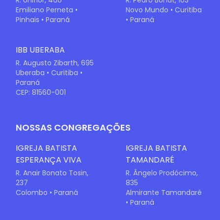
R. Uniflor, 460
R. Pedro Bonat, 103
Emiliano Perneta •
Novo Mundo • Curitiba
Pinhais • Paraná
• Paraná
IBB UBERABA
R. Augusto Zibarth, 695
Uberaba • Curitiba •
Paraná
CEP: 81560-001
NOSSAS CONGREGAÇÕES
IGREJA BATISTA
IGREJA BATISTA
ESPERANÇA VIVA
TAMANDARÉ
R. Anair Bonato Tosin,
R. Ângelo Prodócimo,
237
835
Colombo • Paraná
Almirante Tamandaré
• Paraná