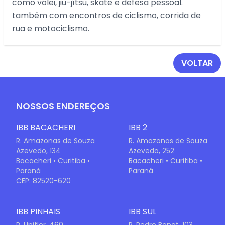
como vôlei, jiu-jítsu, skate e defesa pessoal.
também com encontros de ciclismo, corrida de
rua e motociclismo.
VOLTAR
NOSSOS ENDEREÇOS
IBB BACACHERI
IBB 2
R. Amazonas de Souza
R. Amazonas de Souza
Azevedo, 134
Azevedo, 252
Bacacheri • Curitiba •
Bacacheri • Curitiba •
Paraná
Paraná
CEP: 82520-620
IBB PINHAIS
IBB SUL